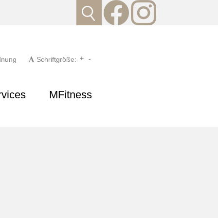
+
-
dnung
Schriftgröße:
rvices
MFitness